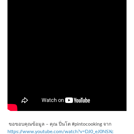
ขอขอบคุณข้อมูล – คุณ ปิ่นโต #pintocooking จาก
https://www.youtube.com/watch?v=DJ0_eJ0NSXc