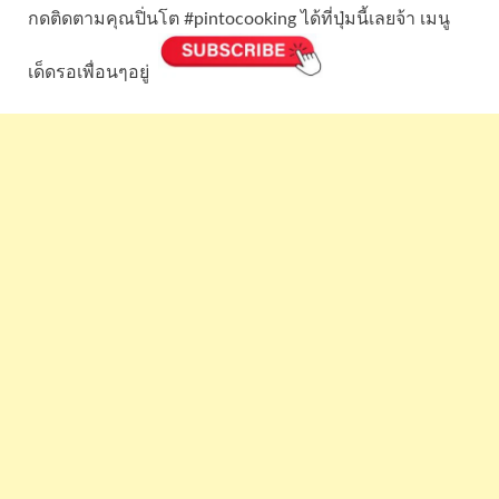
กดติดตามคุณปิ่นโต #pintocooking ได้ที่ปุ่มนี้เลยจ้า เมนู
เด็ดรอเพื่อนๆอยู่