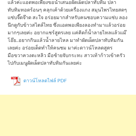
แล้วค่ะแอดพอเพียงขอนำเสนอผัดเผ็ดปลาทับทิม ปลา
ทับทิมทอดร้อนๆ คลุกเค้าด้วยเครื่องแกง สมุนไพรไทยสดๆ
แซ่บจี๊ดจ๊าด สะใจ อร่อยมากสำหรับคนชอบความแซ่บ ลอง
นึกดูกับข้าวสไตล์ไทย ซึ่งแอดพอเพียงลองทำมาแล้วอร่อย
มากๆเลยค่ะ อยากแชร์สูตรเลย แค่คิดก็น้ำลายไหลแล้วแม๊
โอ๊ย..อยากกินแล้วน้ำลายไหล มาทำผัดเผ็ดปลาทับทิมกัน
เลยค่ะ อร่อยเด็ดทำให้คนชม มาค่ะดาวน์โหลดสูตร
มือขวาควงตะหลิว มือซ้ายจับกระทะ สาวเท้าก้าวเข้าครัว
ไปกับเมนูผัดเผ็ดปลาทับทิมกันเลยค่ะ
ดาวน์โหลดไฟล์ PDF