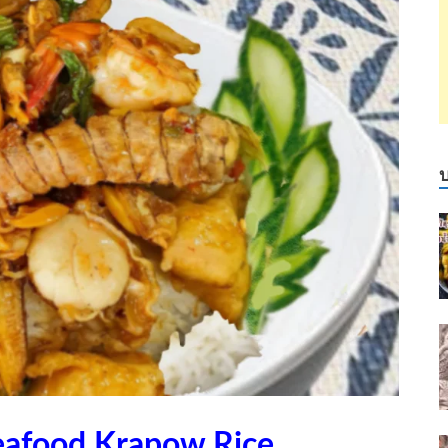
afood Krapow Rice